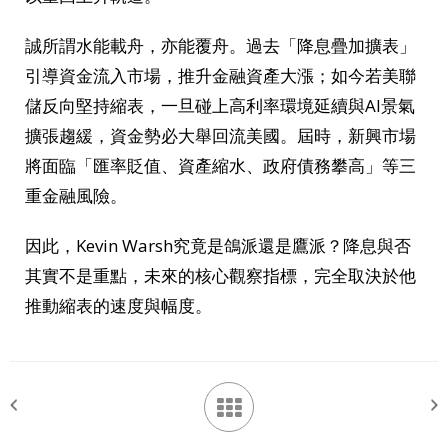
誠所謂水能載舟，亦能覆舟。過去「降息疊加擴表」
引導資金流入市場，推升金融資產大漲；如今若美聯
儲反向堅持縮表，一旦碰上高利率環境延續與AI景氣
擴張趨緩，資金勢必大舉回流美國。屆時，新興市場
將面臨「匯率貶值、資產縮水、政府債務攀高」等三
重金融風險。
因此，Kevin Warsh究竟是鴿派還是鷹派？降息與否
其實不是重點，未來的核心觀察指標，完全取決於他
推動縮表的速度與幅度。