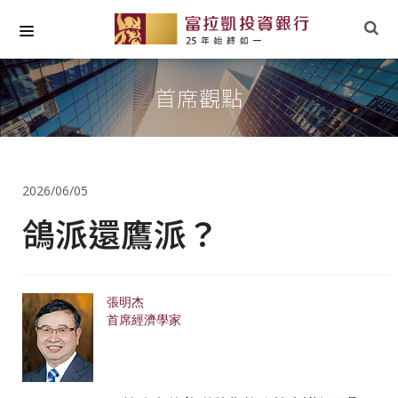
關於我們
首席觀點
最新專欄
小草文摘
2026/06/05
專業研究
鴿派還鷹派？
社會責任
張明杰
首席經濟學家