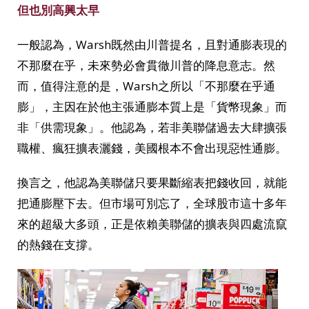
但也別高興太早
一般認為，Warsh既然由川普提名，且對通膨表現的
不那麼在乎，未來勢必會貫徹川普的降息意志。然
而，值得注意的是，Warsh之所以「不那麼在乎通
膨」，主因在於他主張通膨本質上是「貨幣現象」而
非「供需現象」。他認為，若非美聯儲過去大肆擴張
職權、瘋狂擴表灑錢，美國根本不會出現惡性通膨。
換言之，他認為美聯儲只要果斷縮表把錢收回，就能
把通膨壓下去。但市場可別忘了，全球股市這十多年
來的超級大多頭，正是依賴美聯儲的擴表與四處流竄
的熱錢在支撐。