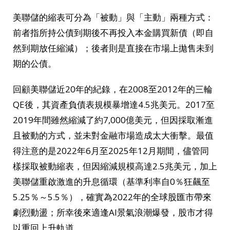
美聯儲的縮表可分為「被動」與「主動」兩種方式：
前者指所持公債到期後不再投入本金購買新債（即自
然到期放任縮減）；後者則是直接在市場上拋售未到
期的公債。
回顧美聯儲近20年的紀錄，在2008至2012年的三輪
QE後，其資產負債表規模暴增達4.5兆美元。2017至
2019年間雖然縮減了約7,000億美元，但因採取漸進
且被動的方式，並未對金融市場造成太大衝擊。最值
得注意的是2022年6月至2025年12月期間，儘管同
樣採取被動縮表，但因縮減規模高達2.5兆美元，加上
美聯儲重啟激進的升息循環（基準利率自0％狂飆至
5.25％～5.5％），確實為2022年的全球股匯市帶來
劇烈動盪；所幸後來適逢AI景氣浪潮爆發，股市才得
以重回上升軌道。