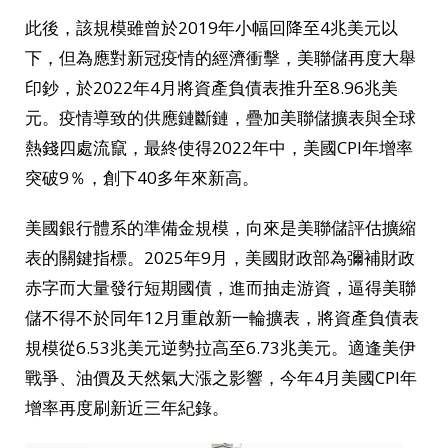
此後，該規模雖曾於2019年小幅回降至4兆美元以
下，但為應對新冠疫情的經濟衝擊，美聯儲再度大舉
印鈔，於2022年4月將資產負債表推升至8.96兆美
元。疫情導致的供應鏈斷鏈，疊加美聯儲擴表與全球
熱錢四處流竄，最終使得2022年中，美國CPI年增率
突破9％，創下40多年來新高。
美國銀行體系的準備金規模，向來是美聯儲評估擴縮
表的關鍵指標。2025年9月，美國財政部為彌補財政
赤字而大量發行短期國債，進而抽走游資，逼得美聯
儲不得不於同年12月重啟新一輪擴表，將資產負債表
規模從6.53兆美元逆勢拉高至6.73兆美元。適逢美伊
戰爭、油價及天然氣大漲之影響，今年4月美國CPI年
增率再度刷新近三年紀錄。