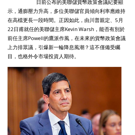
日前公布的美聯儲貨幣政策會議紀要顯
示，通膨壓力升高，多位美聯儲官員傾向利率應維持
在高檔更長一段時間。正因如此，由川普親定、5月
22日甫就任的美聯儲主席Kevin Warsh，能否有別於
前任主席Powell的鷹派作風，在未來的貨幣政策會議
上力排眾議，引爆新一輪降息風潮？這不僅備受矚
目，也格外令市場投資人期待。