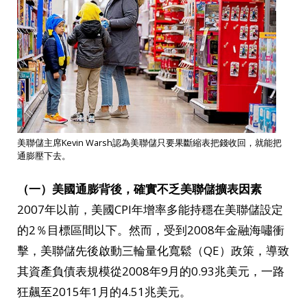
美聯儲主席Kevin Warsh認為美聯儲只要果斷縮表把錢收回，就能把
通膨壓下去。
（一）美國通膨背後，確實不乏美聯儲擴表因素
2007年以前，美國CPI年增率多能持穩在美聯儲設定
的2％目標區間以下。然而，受到2008年金融海嘯衝
擊，美聯儲先後啟動三輪量化寬鬆（QE）政策，導致
其資產負債表規模從2008年9月的0.93兆美元，一路
狂飆至2015年1月的4.51兆美元。