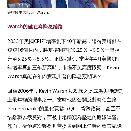
美聯儲主席Kevin Warsh。
Warsh的確在為降息鋪路
2022年美國CPI年增率創下40年新高，逼得美聯儲在
短短16個月內，將基準利率從0.25％～0.5％一舉拉
升至5.25％～5.5％。正因如此，當今年4月美國CPI
年增率再創三年新高時，市場不免高度懷疑：Kevin
Warsh真能在年內實現川普的降息預期嗎？
回顧2006年，Kevin Warsh以35歲之姿成為美聯儲史
上最年輕的理事之一。當時他因公開反對時任主席
Ben Bernanke的量化寬鬆（QE）貨幣政策，甚至不
惜辭職以示反對，而被市場歸類為堅定的鷹派陣營。
然而，從他這次獲得川普提名到剛上任時的發言紀錄