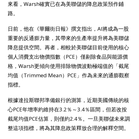
來看，Warsh確實已在為美聯儲的降息政策預作鋪
路。
日前，他在《華爾街日報》撰文指出，AI將成為一股
重要的反通膨力量，其帶來的生產率提升將為美聯儲
降息提供空間。再者，相較於美聯儲目前使用的核心
個人消費支出物價指數（PCE）僅剔除食品與能源價
格，Warsh更傾向使用排除物價波動極端值的「截尾
均值（Trimmed Mean）PCE」作為未來的通膨觀察
指標。
根據達拉斯聯邦準備銀行的測算，近期美國傳統的核
心PCE年增率約維持在3.2％～3.4％區間，但若改按
截尾均值PCE估算，則僅約2.4％。一旦美聯儲未來調
整這項指標，將為其降息政策釋放合理的解釋空間。