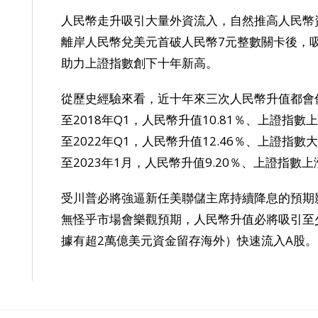
人民幣走升吸引大量外資流入，自然推高人民幣
離岸人民幣兌美元首破人民幣7元整數關卡後，
助力上證指數創下十年新高。
從歷史經驗來看，近十年來三次人民幣升值都會伴
至2018年Q1，人民幣升值10.81％、上證指數上
至2022年Q1，人民幣升值12.46％、上證指數大
至2023年1月，人民幣升值9.20％、上證指數上漲
受川普必將強逼新任美聯儲主席持續降息的預期
無怪乎市場會樂觀預期，人民幣升值必將吸引至
據有超2萬億美元資金留存海外）快速流入A股。