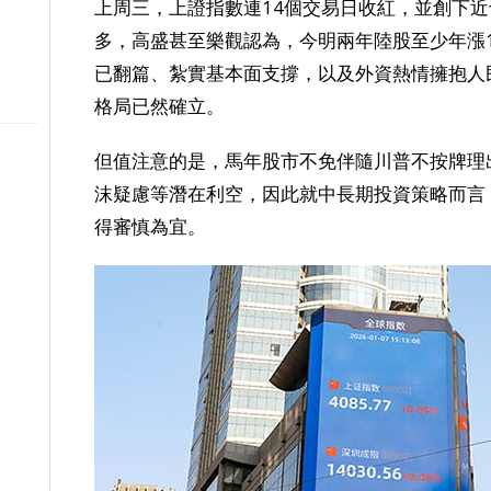
上周三，上證指數連14個交易日收紅，並創下
多，高盛甚至樂觀認為，今明兩年陸股至少年漲1
已翻篇、紮實基本面支撐，以及外資熱情擁抱人
格局已然確立。
但值注意的是，馬年股市不免伴隨川普不按牌理
沫疑慮等潛在利空，因此就中長期投資策略而言
得審慎為宜。