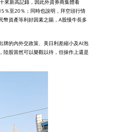
近十來新高記錄，因此外資券商集體看
5％至20％；同時也說明，拜空頭行情
民幣資產等利好因素之賜，A股慢牛長多
出牌的內外交政策、美日利差縮小及AI泡
，陸股當然可以樂觀以待，但操作上還是