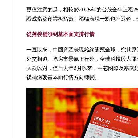
更值注意的是，相較於2025年的台股全年上漲2
證成指及創業板指數）漲幅表現一點也不遜色，分別上漲
從落後補漲到基本面支撐行情
一直以來，中國資產表現始終熊冠全球，究其原
外交相迫。除房市景氣下行外，全球科技股大漲
大跌以對，但自去年6月以來，中芯國際及寒武
後補漲朝基本面行情方向轉變。