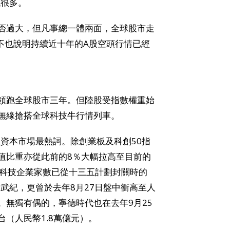
低很多。
否過大，但凡事總一體兩面，全球股市走
不也說明持續近十年的A股空頭行情已經
板塊領跑全球股市三年。但陸股受指數權重始
無緣搶搭全球科技牛行情列車。
及資本市場最熱詞。除創業板及科創50指
塊市值比重亦從此前的8％大幅拉高至目前的
中，科技企業家數已從十三五計劃封關時的
寒武紀，更曾於去年8月27日盤中衝高至人
王。無獨有偶的，寧德時代也在去年9月25
台（人民幣1.8萬億元）。