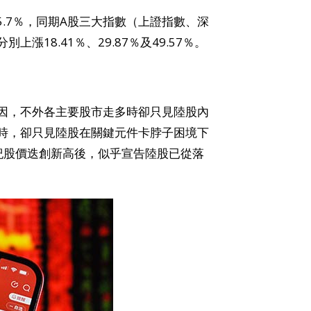
5.7％，同期A股三大指數（上證指數、深
18.41％、29.87％及49.57％。
因，不外各主要股市走多時卻只見陸股內
時，卻只見陸股在關鍵元件卡脖子困境下
紀股價迭創新高後，似乎宣告陸股已從落