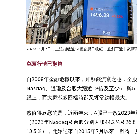
2026年1月7日，上證指數連14個交易日收紅，並創下近十來新
空頭行情已翻篇
自2008年金融危機以來，拜熱錢流竄之賜，全
Nasdaq、道瓊及台股大漲近18倍及至少6.6
跟上，而大家漲多回檔時卻又經常跌幅最大。
然值得欣慰的是，近兩年來，A股已一改2023
（2023年Nasdaq及台股分別大漲44.2％及2
13.5％），開始迎來自2015年7月以來，難