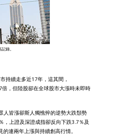
高記錄。
股市持續走多近17年，這其間，
與6.7倍，但陸股卻在全球股市大漲時未即時
年眾人皆漲卻斯人獨憔悴的逆勢大跌頹勢
6.8％，上證及深證成指卻反向下跌3.7％及
得一見的連兩年上漲與持續創高行情。