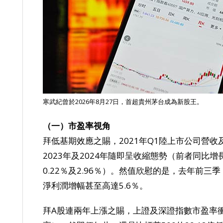
寒武紀曾於2026年8月27日，首超貴州茅台成為新股王。
（一）市盈率視角
拜低基期效應之賜，2021年Q1陸上市公司營收及
2023年及2024年隨即呈收縮態勢（前者同比增長
0.22％及2.96％）。然值欣慰的是，去年前三
淨利潤增幅甚至高達5.6％。
拜A股連兩年上漲之賜，上證及深證指數市盈率衝高達