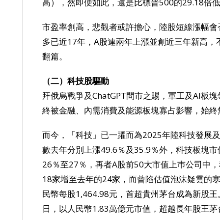
高），然即便如此，還是比標普500的29.18倍
市盈率創高，悲觀者或許擔心，陸股短線漲幅會
多已近17年，A股連兩年上漲並創近三年新高，
翻篇。
（二）科技股驅動
拜俄烏戰爭及ChatGPT問市之賜，軍工及AI
終被金融、內需消費及能源板塊寡占影響，始終
而今，「科技」已一躍而為2025年陸科技發展
數去年分別上漲49.6％及35.9％外，科技板
26％至27％，再者A股前50大市值上巿公司
18家增至去年的24家，而曾陷估值泡沫疑雲的
民幣每股1,464.98元，首超貴州茅台成為新股
日，以人民幣1.83萬億元市值，超越長年股王茅