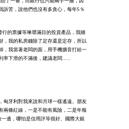
抱怨了一番，而銀行也只能兩手一攤，因
我訴苦，說他們也沒有多貪心，每年5％
行發行的票據等琳瑯滿目的投資產品，我雖
財，我的私房錢除了定存還是定存，所以
師，我當著老闆的面，用手機擴音打給一
利率下滑的不滿後，建議老闆……
，匈牙利對我來說和月球一樣遙遠。朋友
有兩條紅線，一是不能有風險，二是年報
放一邊，哪怕是信用評等很好、國際大銀
。