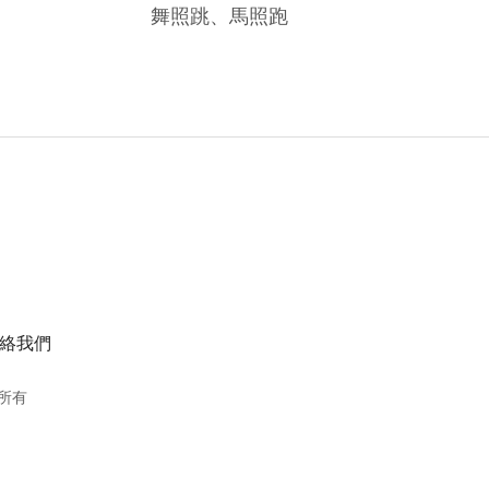
舞照跳、馬照跑
絡我們
所有