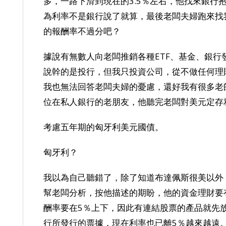
多，一路下滑到現在的3.5％左右，他找來銀行
為利率不是銀行說了就算，最後老闆夫婦跑來找
的報酬率不過分吧？
據說有無數人向老闆推銷各種ETF、基金、銀
說幹的是投行，但我只投資公司，從不做任何理
我也無法回答老闆夫婦的憂慮，還好我有很多老
位在私人銀行的老朋友，他聽完老闆對美元定存
考慮五年期的匈牙利美元國債。
匈牙利？
我以為自己聽錯了，除了知道布達佩斯很美以外
幫老闆分析，按他描述的期盼，他的資金理財要
酬率要在5％上下，因此有連結股票的產品就先
行所發行的票據，現在利率也已離5％越來越遠