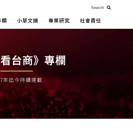
專欄
小草文摘
專業研究
社會責任
榮看台商》專欄
017年迄今持續連載