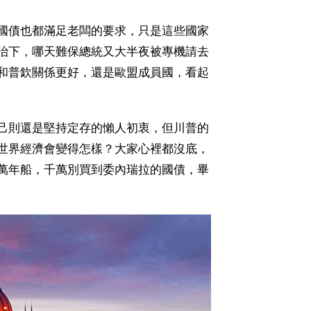
國債也都滿足老闆的要求，只是這些國家
治下，哪天難保總統又大半夜被專機請去
和普欽關係更好，還是歐盟成員國，看起
己則還是堅持定存的懶人初衷，但川普的
世界經濟會變得怎樣？大家心裡都沒底，
萬年船，千萬別買到委內瑞拉的國債，畢