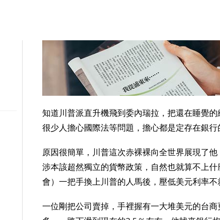
知道川普派直升機飛到委內瑞拉，把還在睡覺的
很少人擔心國際法等問題，擔心都是定存在銀行
原因很簡單，川普這次赤裸裸向全世界展現了他
涉本該超然獨立的貨幣政策，自然也就算不上什麼
會）一把手換上川普的人馬後，壓低美元利率不
一位剛把公司賣掉，手裡握有一大堆美元的台商